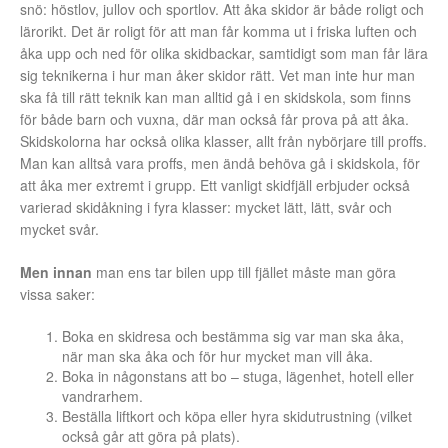
snö: höstlov, jullov och sportlov. Att åka skidor är både roligt och
lärorikt. Det är roligt för att man får komma ut i friska luften och
åka upp och ned för olika skidbackar, samtidigt som man får lära
sig teknikerna i hur man åker skidor rätt. Vet man inte hur man
ska få till rätt teknik kan man alltid gå i en skidskola, som finns
för både barn och vuxna, där man också får prova på att åka.
Skidskolorna har också olika klasser, allt från nybörjare till proffs.
Man kan alltså vara proffs, men ändå behöva gå i skidskola, för
att åka mer extremt i grupp. Ett vanligt skidfjäll erbjuder också
varierad skidåkning i fyra klasser: mycket lätt, lätt, svår och
mycket svår.
Men innan
man ens tar bilen upp till fjället måste man göra
vissa saker:
Boka en skidresa och bestämma sig var man ska åka,
när man ska åka och för hur mycket man vill åka.
Boka in någonstans att bo – stuga, lägenhet, hotell eller
vandrarhem.
Beställa liftkort och köpa eller hyra skidutrustning (vilket
också går att göra på plats).