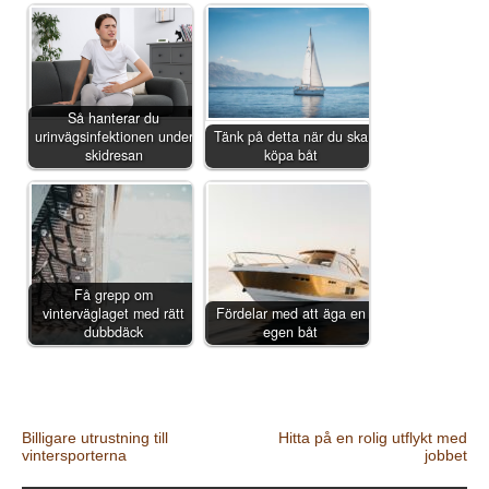
Så hanterar du
urinvägsinfektionen under
Tänk på detta när du ska
skidresan
köpa båt
Få grepp om
vinterväglaget med rätt
Fördelar med att äga en
dubbdäck
egen båt
Post navigation
Billigare utrustning till
Hitta på en rolig utflykt med
vintersporterna
jobbet