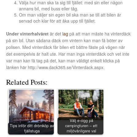
Välja hur man ska ta sig till fjället: med sin eller någon
annans bil, med buss eller tåg.
Om man väljer sin egen bil ska man se till att bilen är
servad och klar för att åka upp till fjället.
Under vinterhalvåret
är det
lag
på att man måste ha vinterdäck
på sin bil. Utan sådana däck om vintern kan man få böter av
polisen. Med vinterdäck får bilen ett bättre fäste på vägen när
det exempelvis är halt ute. Har man inga vinterdäck och vet inte
var man kan få tag på det, kan man väldigt enkelt klicka på
länken här http://www.dack365.se/Vinterdack.aspx.
Related Posts:
Välj e-cigg på
Tips inför ditt drömköp av
campingturen – ett
fjällstuga
miljövänligare val