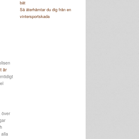
båt
Så återhämtar du dig från en
vintersportskada
olisen
t är
mtidigt
el
a över
gar
ch
 alla