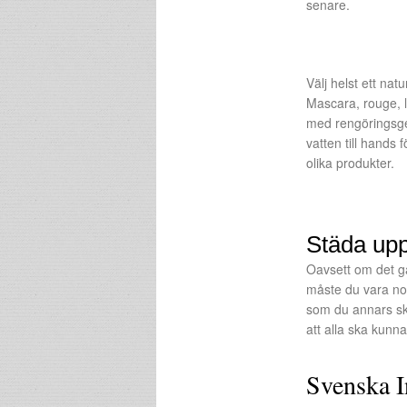
senare.
Välj helst ett na
Mascara, rouge, l
med rengöringsgel
vatten till hands 
olika produkter.
Städa upp
Oavsett om det gä
måste du vara nog
som du annars skul
att alla ska kunna
Svenska 