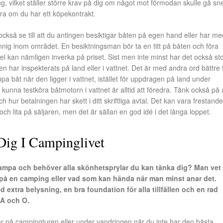
ng, vilket ställer större krav på dig om något mot förmodan skulle gå sne
ra om du har ett köpekontrakt.
ckså se till att du antingen besiktigar båten på egen hand eller har me
nig inom området. En besiktningsman bör ta en titt på båten och föra
fel kan nämligen inverka på priset. Sist men inte minst har det också st
n har inspekterats på land eller i vattnet. Det är med andra ord bättre 
pa båt när den ligger i vattnet, istället för uppdragen på land under
t kunna testköra båtmotorn i vattnet är alltid att föredra. Tänk också på 
ch hur betalningen har skett i ditt skriftliga avtal. Det kan vara frestande
ch lita på säljaren, men det är sällan en god idé i det långa loppet.
 Dig I Campinglivet
ampa och behöver alla skönhetsprylar du kan tänka dig? Man vet 
 på en camping eller vad som kan hända när man minst anar det.
extra belysning, en bra foundation för alla tillfällen och en rad
 A och O.
er på campingturen eller under vandringen när du inte har den bästa