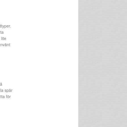
dtyper.
 ta
lite
använt
så
lla spår
tta för