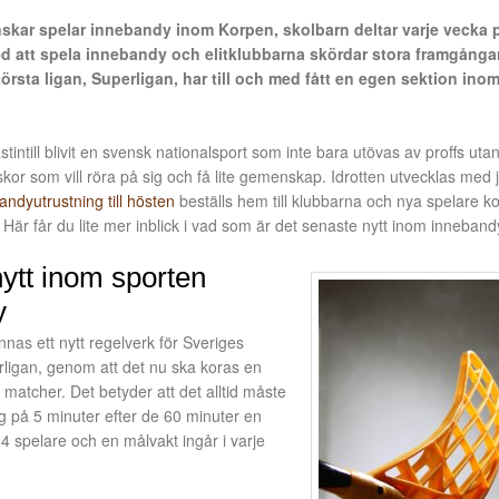
skar spelar innebandy inom Korpen, skolbarn deltar varje vecka 
 att spela innebandy och elitklubbarna skördar stora framgånga
örsta ligan, Superligan, har till och med fått en egen sektion ino
tintill blivit en svensk nationalsport som inte bara utövas av proffs uta
kor som vill röra på sig och få lite gemenskap. Idrotten utvecklas med
andyutrustning till hösten
beställs hem till klubbarna och nya spelare 
 Här får du lite mer inblick i vad som är det senaste nytt inom inneband
ytt inom sporten
y
nnas ett nytt regelverk för Sveriges
erligan, genom att det nu ska koras en
 matcher. Det betyder att det alltid måste
g på 5 minuter efter de 60 minuter en
4 spelare och en målvakt ingår i varje