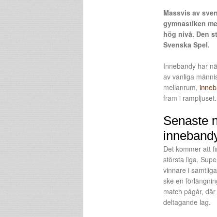
Massvis av sven
gymnastiken med
hög nivå. Den st
Svenska Spel.
Innebandy har näs
av vanliga männis
mellanrum,
inneb
fram i rampljuset.
Senaste n
inneband
Det kommer att fi
största liga, Sup
vinnare i samtliga
ske en förlängnin
match pågår, där 
deltagande lag.