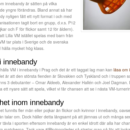
om innebandy är sätten på vilka
 de yngre förändras. Bland annat så har
dy nyligen fått ett nytt format i och med
anisationen tagit bort en grupp, d.v.s. P12
kar och F för flickor samt 12 för åldern).
tt Lilla VM istället spelas med barn från
VM tar plats i Sverige och de svenska
d hålla mycket hög klass.
i innebandy
ålls VM i innebandy i Prag och det är ett taggat lag man kan
läsa om i
et är att den största fienden är Slovakien och Tyskland och i truppen 
å finns 3 debutanter – Omar Aldeeb, Alexander Hallén och Joel Dagman.
ett nyare sätt att spela, vilket vi får chansen att se i nästa VM-turneri
het inom innebandy
t funnits fler män eller pojkar än flickor och kvinnor i innebandy, oavset
än talar om. Dock håller detta långsamt på att jämnas ut och många se
rjar tävla i sporten eftersom innebandy är en enkel idrott där alla har chan
nom matcherna. Tack vare #IBkvinnorleder så stretar man på för att lock