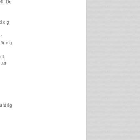
tt. Du
d dig
or
för dig
att
 att
aldrig