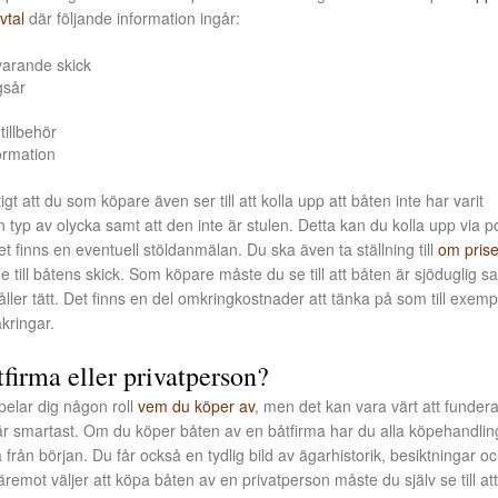
vtal
där följande information ingår:
arande skick
gsår
tillbehör
ormation
tigt att du som köpare även ser till att kolla upp att båten inte har varit
 typ av olycka samt att den inte är stulen. Detta kan du kolla upp via p
 finns en eventuell stöldanmälan. Du ska även ta ställning till
om prise
e till båtens skick. Som köpare måste du se till att båten är sjöduglig sa
ler tätt. Det finns en del omkringkostnader att tänka på som till exemp
kringar.
firma eller privatperson?
pelar dig någon roll
vem du köper av
, men det kan vara värt att funder
är smartast. Om du köper båten av en båtfirma har du alla köpehandlin
 från början. Du får också en tydlig bild av ägarhistorik, besiktningar o
emot väljer att köpa båten av en privatperson måste du själv se till att