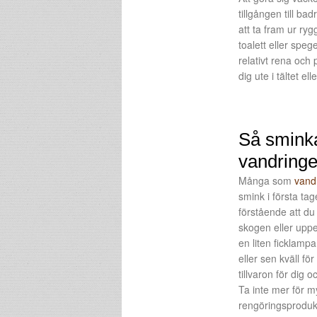
tillgången till b
att ta fram ur ry
toalett eller spe
relativt rena och
dig ute i tältet el
Så sminka
vandring
Många som
vand
smink i första tag
förstående att du 
skogen eller uppe
en liten ficklamp
eller sen kväll fö
tillvaron för dig 
Ta inte mer för m
rengöringsprodukt