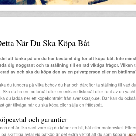
etta När Du Ska Köpa Båt
 del att tänka på om du har bestämt dig för att köpa båt. Inte mins
da dig noggrant och ta ställning till en rad viktiga frågor. Vilken 
serad av och ska du köpa den av en privatperson eller en båtfirma
ska du fundera på vilka behov du har och därefter ta ställning till vad d
l. Ska du ha en motorbåt eller en enklare fiskebåt eller rent av en yach
ka du ladda ner ett köpekontrakt från svenskasjo.se. Där kan du också
 går tillväga när du ska köpa eller sälja en fritidsbåt.
köpeavtal och garantier
ch det är lika sant vare sig du köper en bil, båt eller motorcykel. Efte
v på skriftliga avtal vid båtköp är det extra viktigt att du som köpare
uppr