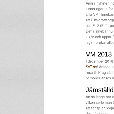
Andra nyheter in
turneringarna för
Lilla VM i inneban
att Riksidrottsorg
och F12 (P för poj
Detta innebär nu a
13 år och uppåt. 
lagen brukar allti
VM 2018 
I december 2018 h
SVT.se
! Antagand
resa till Prag s
personer anses ha 
Jämställd
Än så länge har de
vilken serie man 
att fler tjejer bö
delta fullt ut ge