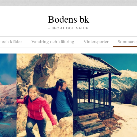
Bodens bk
– SPORT OCH NATUR
g och kläder
Vandring och klättring
Vintersporter
Sommarsp