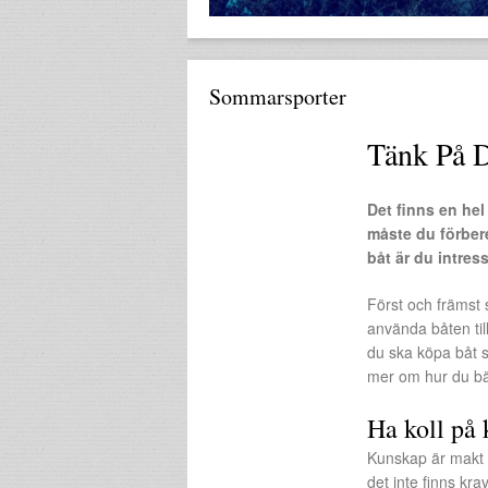
Sommarsporter
Tänk På D
Det finns en hel
måste du förbere
båt är du intres
Först och främst 
använda båten til
du ska köpa båt s
mer om hur du bäst
Ha koll på 
Kunskap är makt o
det inte finns kra