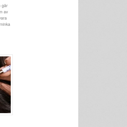
m går
rm av
vara
sminka