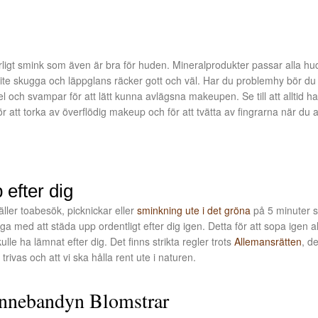
turligt smink som även är bra för huden. Mineralprodukter passar alla hu
ite skugga och läppglans räcker gott och väl. Har du problemhy bör du
 och svampar för att lätt kunna avlägsna makeupen. Se till att alltid ha 
för att torka av överflödig makeup och för att tvätta av fingrarna när du 
 efter dig
ller toabesök, picknickar eller
sminkning ute i det gröna
på 5 minuter 
a med att städa upp ordentligt efter dig igen. Detta för att sopa igen a
le ha lämnat efter dig. Det finns strikta regler trots
Allemansrätten
, de
 trivas och att vi ska hålla rent ute i naturen.
Innebandyn Blomstrar