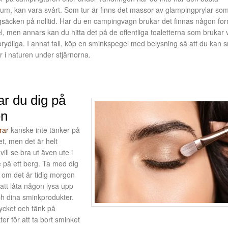
adrum, kan vara svårt. Som tur är finns det massor av glampingprylar so
ggsäcken på nolltid. Har du en campingvagn brukar det finnas någon fo
gel, men annars kan du hitta det på de offentliga toaletterna som brukar 
 prydliga. I annat fall, köp en sminkspegel med belysning så att du kan 
ler i naturen under stjärnorna.
r du dig på
en
rar
kanske inte tänker på
et, men det är helt
vill se bra ut även ute i
 på ett berg. Ta med dig
a om det är tidig morgon
r att låta någon lysa upp
och dina sminkprodukter.
ycket och tänk på
er för att ta bort sminket