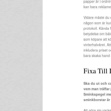
papper är i ordni
kan bara reklame
Vidare måste du o
någon som är kun
protokoll. Kända 
betydelse om båte
som köpare att kö
vinterhalvåret. At
inkludera priset o
bara skaka hand o
Fixa Till
Ska du ut och c
vem man träffar
Sminkspegel med 
sminkborstar är
Att göra sig vack