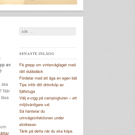
Search
SENASTE INLÄGG
t
typ av
Få grepp om vinterväglaget med
?
rätt dubbdäck
Fördelar med att äga en egen båt
u ska
Tips inför ditt drömköp av
t? När
fjällstuga
 läsa
Välj e-cigg på campingturen – ett
miljövänligare val
Så hanterar du
urinvägsinfektionen under
skidresan
rsom
Tänk på detta när du ska köpa
ättar