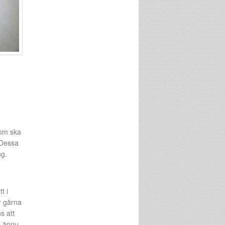
som ska
 Dessa
ng.
t i
r gärna
s att
a ännu