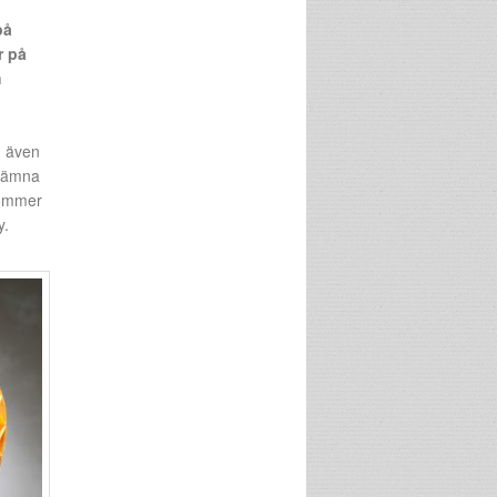
på
r på
m
n även
 jämna
kommer
y.