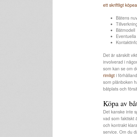
ett skriftligt köpea
Båtens nuv
Tillverknin
Båtmodell
Eventuella 
Kontaktinf
Det är särskilt vik
involverad i någon
som kan se om det
rimligt
i förhålland
som plånboken hål
båtplats och försä
Köpa av båt
Det kanske inte s
vad som faktiskt 
och kontrakt klara
service. Om du där