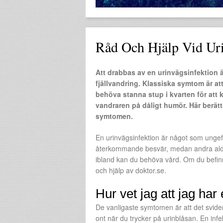
Råd Och Hjälp Vid Uri
Att drabbas av en urinvägsinfektion är
fjällvandring. Klassiska symtom är att
behöva stanna stup i kvarten för att 
vandraren på dåligt humör. Här berät
symtomen.
En urinvägsinfektion är något som ungefär
återkommande besvär, medan andra aldrig
ibland kan du behöva vård. Om du befinne
och hjälp av doktor.se.
Hur vet jag att jag har
De vanligaste symtomen är att det svider
ont när du trycker på urinblåsan. En infe