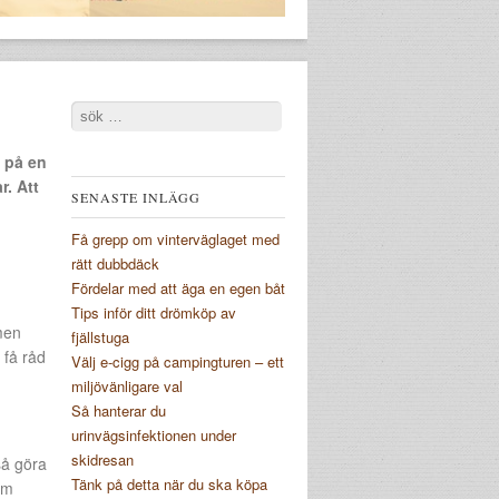
Search
e på en
r. Att
SENASTE INLÄGG
Få grepp om vinterväglaget med
rätt dubbdäck
Fördelar med att äga en egen båt
Tips inför ditt drömköp av
men
fjällstuga
 få råd
Välj e-cigg på campingturen – ett
miljövänligare val
Så hanterar du
urinvägsinfektionen under
skidresan
så göra
Tänk på detta när du ska köpa
Om