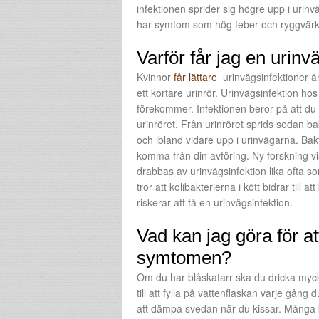
infektionen sprider sig högre upp i uri
har symtom som hög feber och ryggvärk är
Varför får jag en urinv
Kvinnor
får lättare
urinvägsinfektioner 
ett kortare urinrör. Urinvägsinfektion ho
förekommer. Infektionen beror på att du ha
urinröret. Från urinröret sprids sedan bak
och ibland vidare upp i urinvägarna. Bak
komma från din avföring. Ny forskning vi
drabbas av urinvägsinfektion lika ofta s
tror att kolibakterierna i kött bidrar till a
riskerar att få en urinvägsinfektion.
Vad kan jag göra för at
symtomen?
Om du har blåskatarr ska du dricka mycket
till att fylla på vattenflaskan varje gång 
att dämpa svedan när du kissar. Många kvi