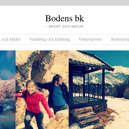
Bodens bk
– SPORT OCH NATUR
g och kläder
Vandring och klättring
Vintersporter
Sommarsp