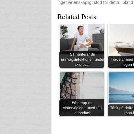
inget vetenskapligt stöd för detta. Ibland
Related Posts:
Så hanterar du
urinvägsinfektionen under
Fördelar med 
skidresan
egen 
Få grepp om
vinterväglaget med rätt
Tänk på detta
dubbdäck
köpa 