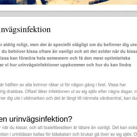
nvägsinfektion
 aldrig roligt, men det är speciellt olägligt om du befinner dig ut
 du behöver kissa oftare än vanligt och att det svider när du kissa
kissa kan förstöra hela semestern och få den mest optimistiska
tar vi hur urinvägsinfektioner uppkommer och hur du kan lindra
 hälften av alla kvinnor råkar ut för någon gång i livet. Vissa har
 drabbas. Oftast läker infektionen ut av sig själv efter några dagar, 
r dig ute i vildmarken och det är långt till närmsta vårdcentral, kan du
 en urinvägsinfektion?
 när du kissar, och att toalettbesöken är tätare än vanligt. Det kan ock
ktion i urinblåsan kallas för blåskatarr och brukar gå över av sig själv. 