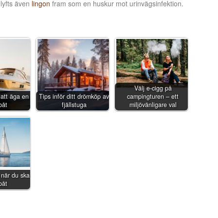
 lyfts även
lingon
fram som en huskur mot urinvägsinfektion.
Välj e-cigg på
att äga en
Tips inför ditt drömköp av
campingturen – ett
båt
fjällstuga
miljövänligare val
 när du ska
båt