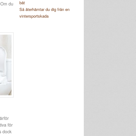
båt
. Om du
Så återhämtar du dig från en
vintersportskada
ärför
tiva för
ns dock