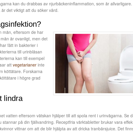
nvägarna kan du drabbas av njurbäckeninflammation, som är allvarligare
 det viktigt att du söker vård.
ägsinfektion?
än män, eftersom de har
s män är ovanligt, men det
r fått in bakterier i
terierna till urinblåsan
terierna kan till exempel
sar att
vegetarianer
inte
om köttätare. Forskarna
tt köttätare i högre grad
t lindra
 vatten eftersom vätskan hjälper till att spola rent i urinvägarna. Se d
du stannar på din fjällvandring. Receptfria värktabletter brukar vara effek
nnor vittnar om att de blir hjälpta av att dricka tranbärsjuice. Det fin