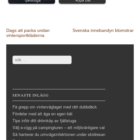
Post navigation
Dags att packa undan
Svenska innebandyn blomstrar
vintersportkläderna
Search
SENASTE INLÄGG
Få grepp om vinterväglaget med rätt dubbdäck
Fördelar med att äga en egen båt
Tips inför ditt drömköp av fjällstuga
Välj e-cigg på campingturen – ett miljövänligare val
Så hanterar du urinvägsinfektionen under skidresan