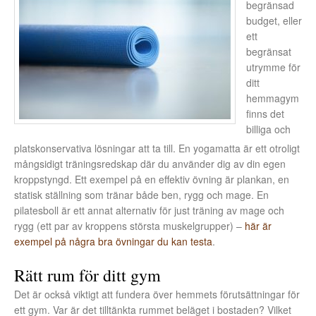
begränsad
budget, eller
ett
begränsat
utrymme för
ditt
hemmagym
finns det
billiga och
platskonservativa lösningar att ta till. En yogamatta är ett otroligt
mångsidigt träningsredskap där du använder dig av din egen
kroppstyngd. Ett exempel på en effektiv övning är plankan, en
statisk ställning som tränar både ben, rygg och mage. En
pilatesboll är ett annat alternativ för just träning av mage och
rygg (ett par av kroppens största muskelgrupper) –
här är
exempel på några bra övningar du kan testa
.
Rätt rum för ditt gym
Det är också viktigt att fundera över hemmets förutsättningar för
ett gym. Var är det tilltänkta rummet beläget i bostaden? Vilket