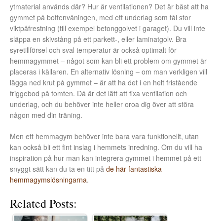
ytmaterial används där? Hur är ventilationen? Det är bäst att ha
gymmet på bottenvåningen, med ett underlag som tål stor
viktpåfrestning (till exempel betonggolvet i garaget). Du vill inte
släppa en skivstång på ett parkett-, eller laminatgolv. Bra
syretillförsel och sval temperatur är också optimalt för
hemmagymmet – något som kan bli ett problem om gymmet är
placeras i källaren. En alternativ lösning – om man verkligen vill
lägga ned krut på gymmet – är att ha det i en helt fristående
friggebod på tomten. Då är det lätt att fixa ventilation och
underlag, och du behöver inte heller oroa dig över att störa
någon med din träning.
Men ett hemmagym behöver inte bara vara funktionellt, utan
kan också bli ett fint inslag i hemmets inredning. Om du vill ha
inspiration på hur man kan integrera gymmet i hemmet på ett
snyggt sätt kan du ta en titt på
de här fantastiska
hemmagymslösningarna
.
Related Posts: