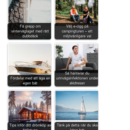
Få grepp om
Välj e-cigg på
vinterväglaget med rätt
campingturen – ett
dubbdäck
miljövänligare val
Så hanterar du
Fördelar med att äga en
urinvägsinfektionen under
egen båt
skidresan
Tips inför ditt drömköp av
Tänk på detta när du ska
fjällstuga
köpa båt